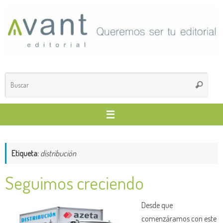
Saltar
al
contenido
Búsq
Buscar
para
Etiqueta:
distribución
Seguimos creciendo
Desde que
comenzáramos con este