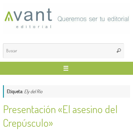
Saltar
al
contenido
Búsq
Buscar
para
Etiqueta:
Ely del Río
Presentación «El asesino del
Crepúsculo»