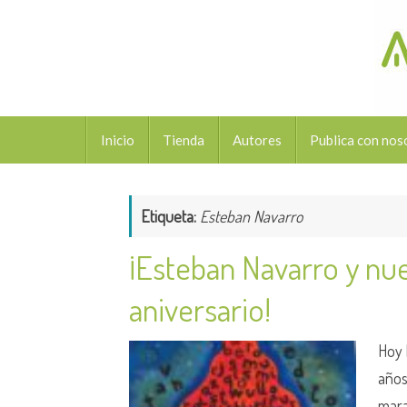
Saltar
al
contenido
Saltar
Inicio
Tienda
Autores
Publica con nos
al
contenido
Etiqueta:
Esteban Navarro
¡Esteban Navarro y nu
aniversario!
Hoy 
años
mara