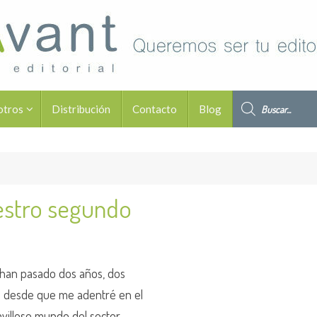
Búsqueda de pro
otros
Distribución
Contacto
Blog
estro segundo
han pasado dos años, dos
 desde que me adentré en el
villoso mundo del sector