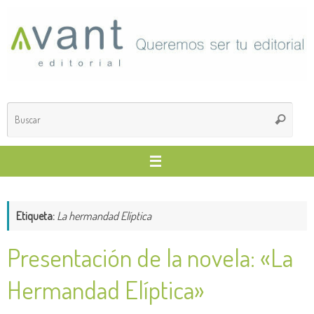
Saltar
al
contenido
Búsq
Buscar
para
Etiqueta:
La hermandad Elíptica
Presentación de la novela: «La
Hermandad Elíptica»