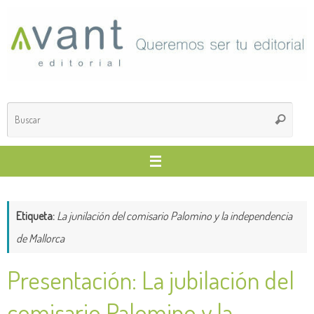
Saltar
al
contenido
Búsq
Buscar
para
Etiqueta:
La junilación del comisario Palomino y la independencia
de Mallorca
Presentación: La jubilación del
comisario Palomino y la