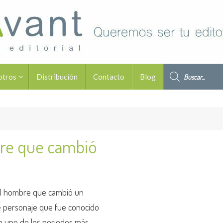
Búsqueda de pro
otros
Distribución
Contacto
Blog
bre que cambió
«El hombre que cambió un
te personaje que fue conocido
en uno de los periodos más