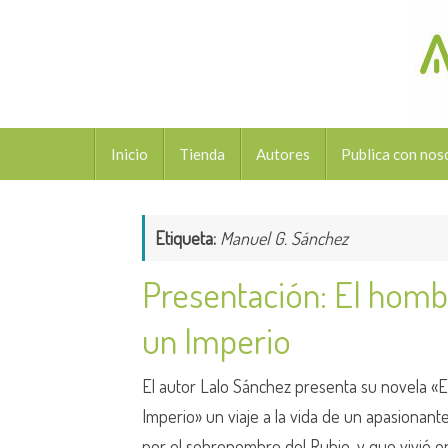
Saltar
al
contenido
Saltar
Inicio
Tienda
Autores
Publica con nos
al
contenido
Etiqueta:
Manuel G. Sánchez
Presentación: El hom
un Imperio
El autor Lalo Sánchez presenta su novela 
Imperio» un viaje a la vida de un apasionan
por el sobrenombre del Rubio, y que vivió 