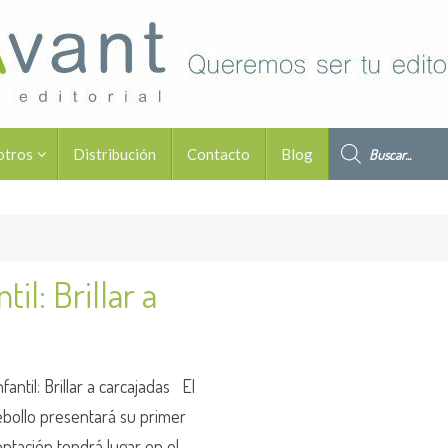
Búsqueda de pro
otros
Distribución
Contacto
Blog
il: Brillar a
antil: Brillar a carcajadas El
ebollo presentará su primer
sentación tendrá lugar en el