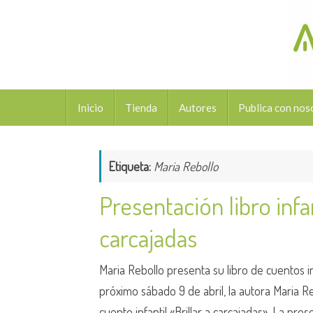
Saltar
al
contenido
Saltar
Inicio
Tienda
Autores
Publica con nos
al
contenido
Etiqueta:
Maria Rebollo
Presentación libro infant
carcajadas
Maria Rebollo presenta su libro de cuentos inf
próximo sábado 9 de abril, la autora Maria R
cuento infantil «Brillar a carcajadas». La pre