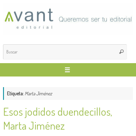
Saltar
al
contenido
Búsq
Buscar
para
Etiqueta:
Marta Jiménez
Esos jodidos duendecillos,
Marta Jiménez