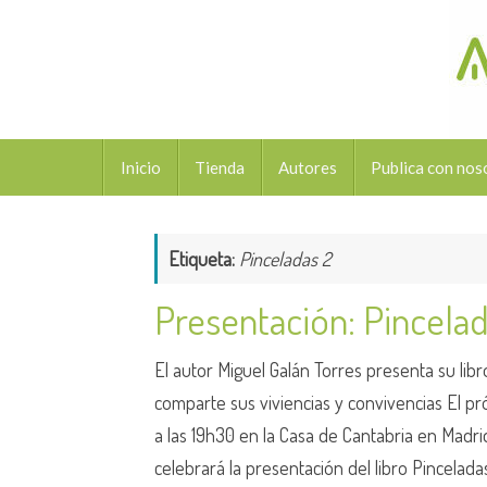
Saltar
al
contenido
Saltar
Inicio
Tienda
Autores
Publica con nos
al
contenido
Etiqueta:
Pinceladas 2
Presentación: Pincelad
El autor Miguel Galán Torres presenta su lib
comparte sus viviencias y convivencias El p
a las 19h30 en la Casa de Cantabria en Madrid
celebrará la presentación del libro Pincelad