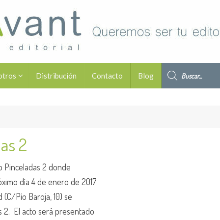
Búsqueda de pro
otros
Distribución
Contacto
Blog
as 2
ro Pinceladas 2 donde
róximo día 4 de enero de 2017
 (C/Pío Baroja, 10) se
as 2. El acto será presentado