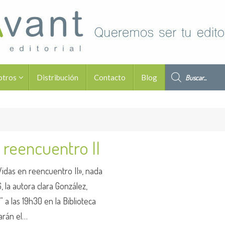
Búsqueda de pro
otros
Distribución
Contacto
Blog
 reencuentro II
Vidas en reencuentro II», nada
, la autora clara González,
 a las 19h30 en la Biblioteca
tarán el…