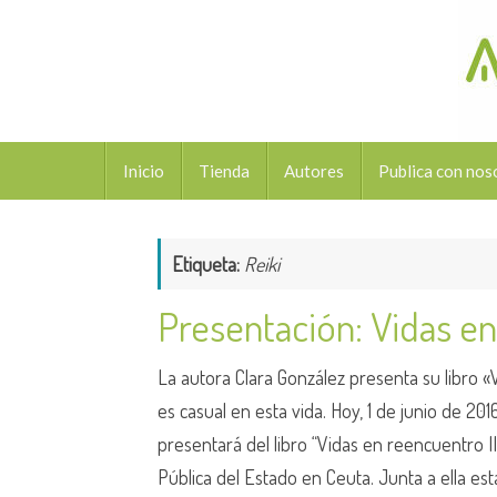
Saltar
al
contenido
Saltar
Inicio
Tienda
Autores
Publica con nos
al
contenido
Etiqueta:
Reiki
Presentación: Vidas en
La autora Clara González presenta su libro «
es casual en esta vida. Hoy, 1 de junio de 2016
presentará del libro “Vidas en reencuentro II”
Pública del Estado en Ceuta. Junta a ella es