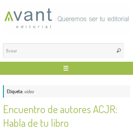
Saltar
al
contenido
Búsq
Buscar
para
Etiqueta:
vídeo
Encuentro de autores ACJR:
Habla de tu libro