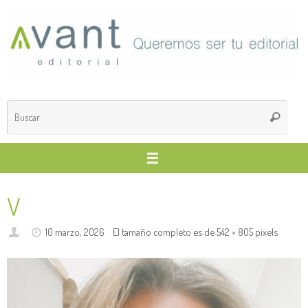
Saltar
al
contenido
Búsq
Buscar
para
V
10 marzo, 2026
El tamaño completo es de
542 × 805
pixels