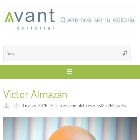
Saltar
al
contenido
Búsq
Buscar
para
Víctor Almazán
10 marzo, 2026
El tamaño completo es de
542 × 767
pixels