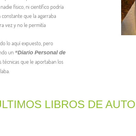
 nadie físico
,
ni científico podría
n
constante que la agarraba
tra vez
y no le permi
tía
do lo aquí expuesto, pero
ando un
“
Diario
Personal de
 técnicas que le aportaban los
elaba.
ÚLTIMOS LIBROS DE AUT