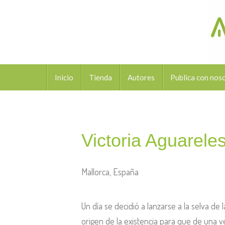
Inicio
Tienda
Autores
Publica con nos
Victoria Aguarele
Mallorca, España
U
n día se decidió a lanzarse a
la selva de l
origen de la existencia
para que de una vez