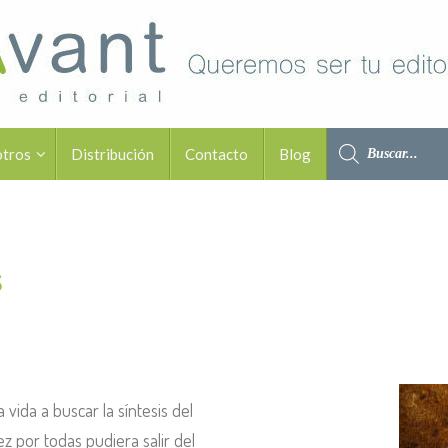
otros
Distribución
Contacto
Blog
s
a vida a
buscar la síntesis
del
 por todas pudiera salir del