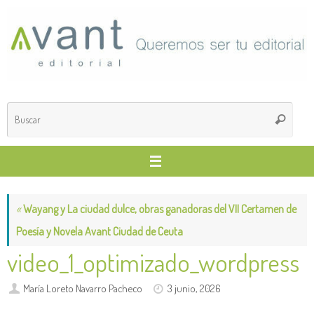
Saltar
al
contenido
Búsq
Buscar
para
«
Wayang y La ciudad dulce, obras ganadoras del VII Certamen de
Poesía y Novela Avant Ciudad de Ceuta
video_1_optimizado_wordpress
María Loreto Navarro Pacheco
3 junio, 2026