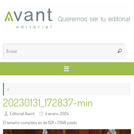
Saltar
al
contenido
Búsq
Buscar
para
«
20230131_172837-min
Editorial Avant
4 enero, 2024
El tamaño completo es de
1531 × 2048
pixels