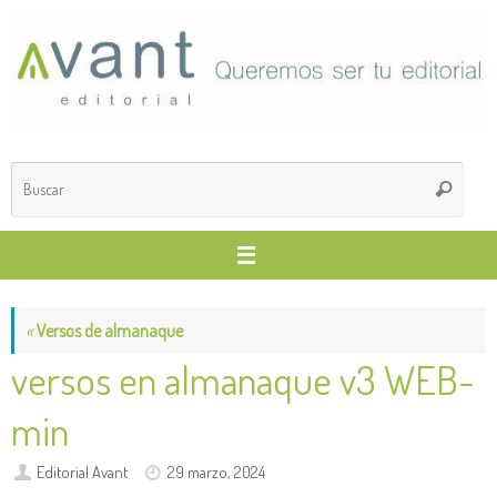
Saltar
al
contenido
Búsq
Buscar
para
«
Versos de almanaque
versos en almanaque v3 WEB-
min
Editorial Avant
29 marzo, 2024