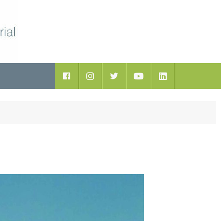
ductos
Facebook
Instagram
Twitter
Youtube
LinkedIn