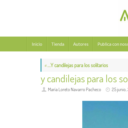
Saltar
al
contenido
Saltar
Inicio
Tienda
Autores
Publica con nos
al
contenido
«
…Y candilejas para los solitarios
y candilejas para los s
María Loreto Navarro Pacheco
25 junio,