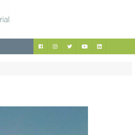
ductos
Facebook
Instagram
Twitter
Youtube
LinkedIn