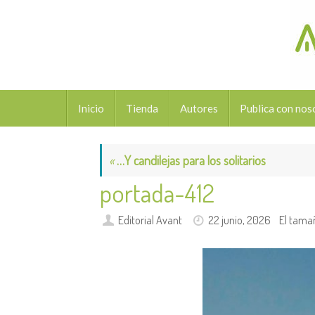
Saltar
al
contenido
Saltar
Inicio
Tienda
Autores
Publica con nos
al
contenido
«
…Y candilejas para los solitarios
portada-412
Editorial Avant
22 junio, 2026
El tama