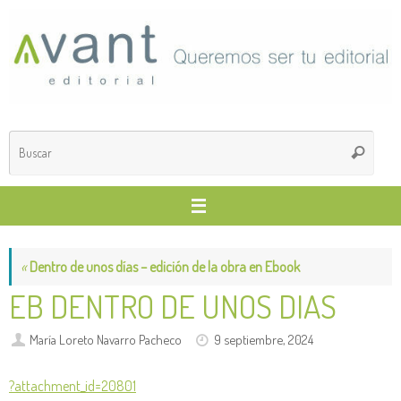
Saltar
al
contenido
Búsq
Buscar
para
«
Dentro de unos días – edición de la obra en Ebook
EB DENTRO DE UNOS DIAS
María Loreto Navarro Pacheco
9 septiembre, 2024
?attachment_id=20801