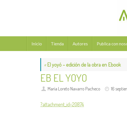
Saltar
al
contenido
Saltar
Inicio
Tienda
Autores
Publica con nos
al
contenido
«
El yoyó – edición de la obra en Ebook
EB EL YOYO
María Loreto Navarro Pacheco
16 septi
?attachment_id=20874