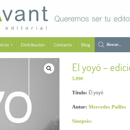
otros
Distribución
Contacto
Blog
El yoyó – edic
5,99
€
El yoyó
Título:
Autor:
Mercedes Pailles
Sinopsis: