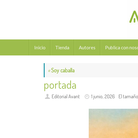
Saltar
al
contenido
Saltar
Inicio
Tienda
Autores
Publica con nos
al
contenido
«
Soy caballa
portada
Editorial Avant
1 junio, 2026
El tamaño