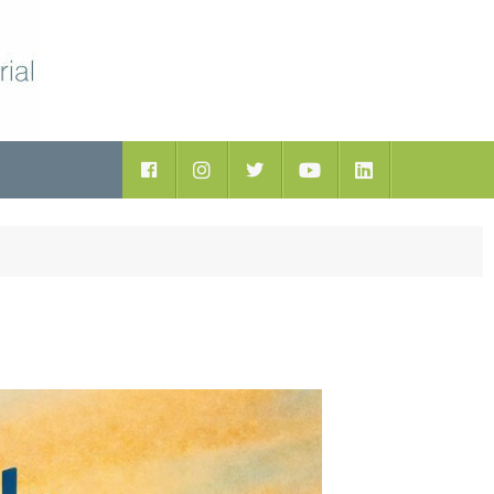
ductos
Facebook
Instagram
Twitter
Youtube
LinkedIn