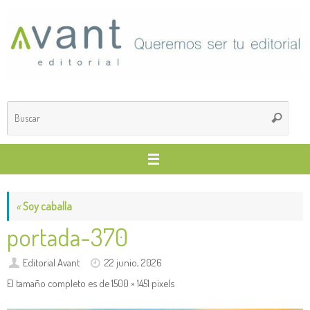
Saltar
al
contenido
Búsq
Buscar
para
«
Soy caballa
portada-370
Editorial Avant
22 junio, 2026
El tamaño completo es de
1500 × 1451
pixels