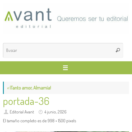
Saltar
al
contenido
Búsq
Buscar
para
«
¡Tanto amor, Almamía!
portada-36
Editorial Avant
4 junio, 2026
El tamaño completo es de
998 × 1500
pixels