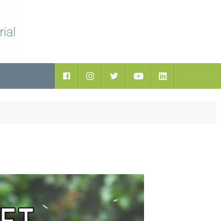
ductos
Facebook
Instagram
Twitter
Youtube
LinkedIn