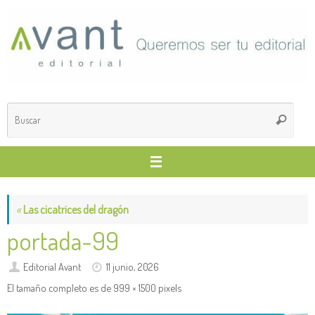
Saltar
al
contenido
Búsq
Buscar
para
«
Las cicatrices del dragón
portada-99
Editorial Avant
11 junio, 2026
El tamaño completo es de
999 × 1500
pixels