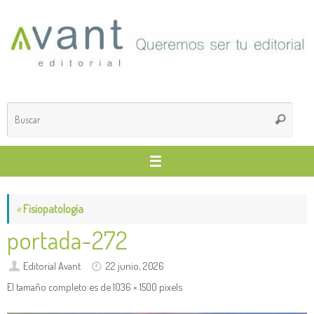
Saltar
al
contenido
Búsq
Buscar
para
«
Fisiopatología
portada-272
Editorial Avant
22 junio, 2026
El tamaño completo es de
1036 × 1500
pixels