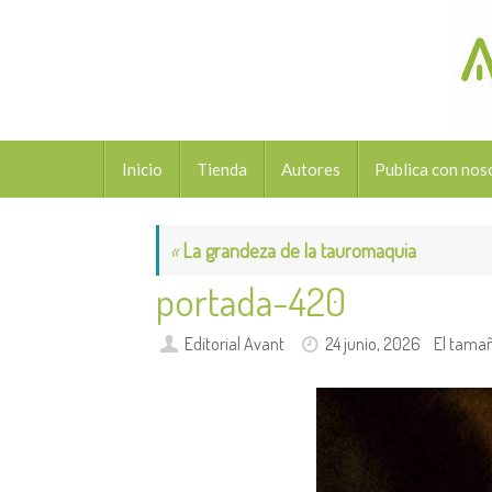
Saltar
al
contenido
Saltar
Inicio
Tienda
Autores
Publica con nos
al
contenido
«
La grandeza de la tauromaquia
portada-420
Editorial Avant
24 junio, 2026
El tama