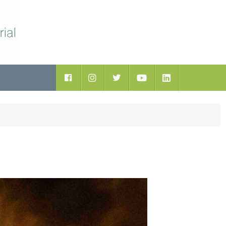
ductos
Facebook
Instagram
Twitter
Youtube
LinkedIn