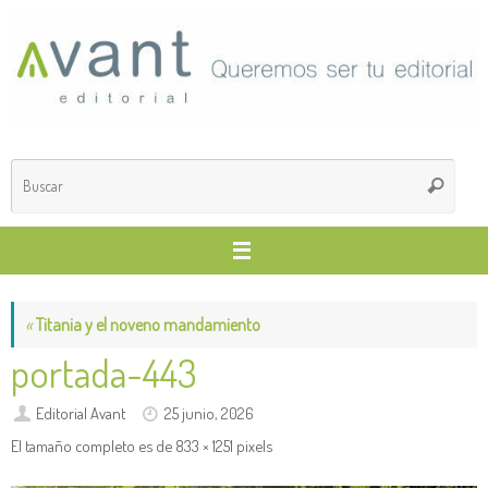
Saltar
al
contenido
Búsq
Buscar
para
«
Titania y el noveno mandamiento
portada-443
Editorial Avant
25 junio, 2026
El tamaño completo es de
833 × 1251
pixels