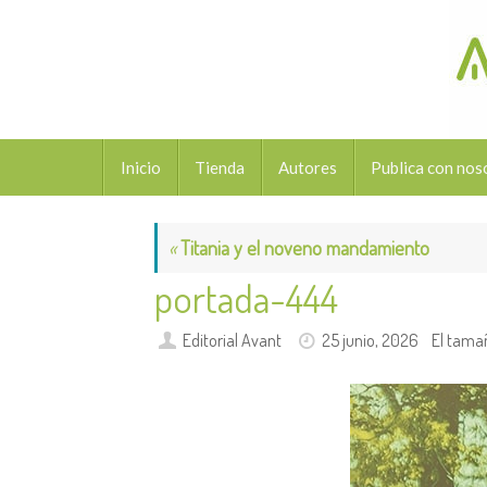
Saltar
al
contenido
Saltar
Inicio
Tienda
Autores
Publica con nos
al
contenido
«
Titania y el noveno mandamiento
portada-444
Editorial Avant
25 junio, 2026
El tama