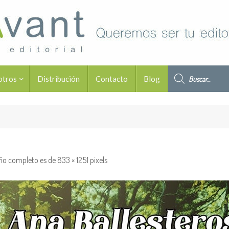
Búsqueda de pro
otros
Distribución
Contacto
Blog
ño completo es de
833 × 1251
pixels