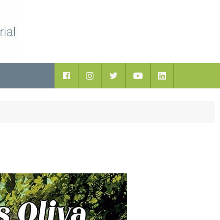
ductos
Facebook
Instagram
Twitter
Youtube
LinkedIn