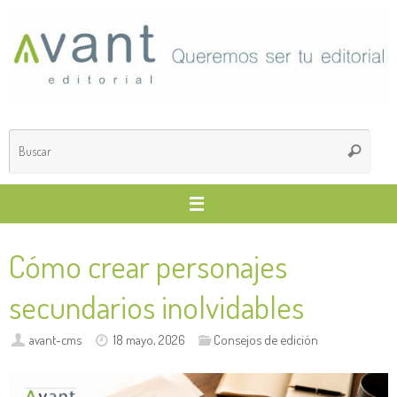
Saltar
al
contenido
Búsq
Buscar
para
Cómo crear personajes
secundarios inolvidables
avant-cms
18 mayo, 2026
Consejos de edición