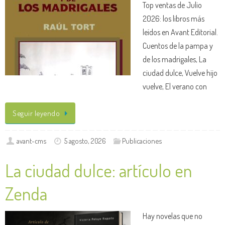
Top ventas de Julio
2026: los libros más
leídos en Avant Editorial.
Cuentos de la pampa y
de los madrigales, La
ciudad dulce, Vuelve hijo
vuelve, El verano con
Seguir leyendo
avant-cms
5 agosto, 2026
Publicaciones
La ciudad dulce: artículo en
Zenda
Hay novelas que no