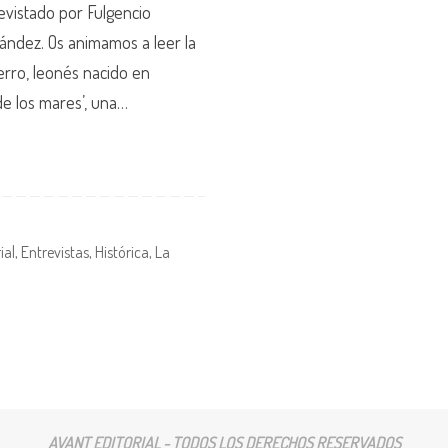
evistado por Fulgencio
ández. Os animamos a leer la
erro, leonés nacido en
de los mares’, una…
ial
,
Entrevistas
,
Histórica
,
La
AVANT EDITORIAL - TODOS LOS DERECHOS RESERVADOS