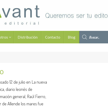
Búsqueda de pro
otros
Distribución
Contacto
Blog
ro
asado 12 de julio en La nueva
ica, diario leonés de
rmación general, Raúl Fierro,
r de Allende los mares fue