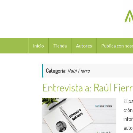
Saltar
al
contenido
Saltar
Inicio
Tienda
Autores
Publica con nos
al
contenido
Categoría:
Raúl Fierro
Entrevista a: Raúl Fier
El p
crón
info
auto