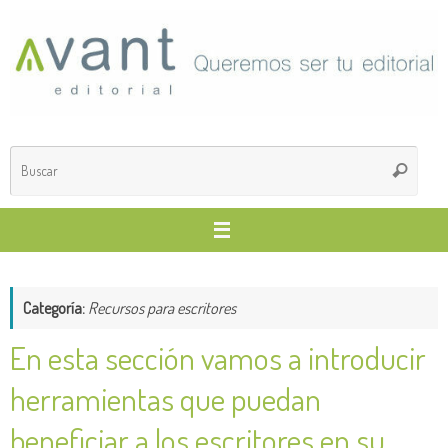
Saltar
al
contenido
Búsq
Buscar
para
Categoría:
Recursos para escritores
En esta sección vamos a introducir
herramientas que puedan
beneficiar a los escritores en su