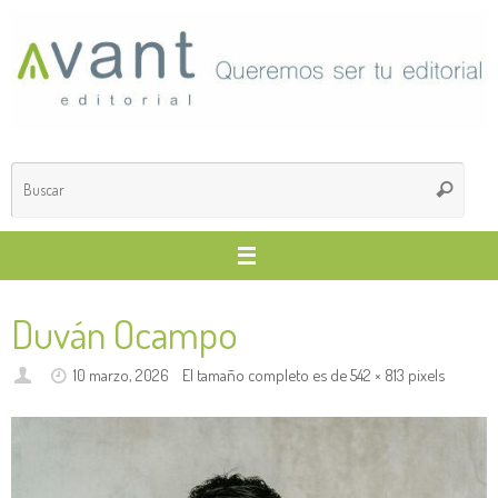
Saltar
al
contenido
Búsq
Buscar
para
Duván Ocampo
10 marzo, 2026
El tamaño completo es de
542 × 813
pixels