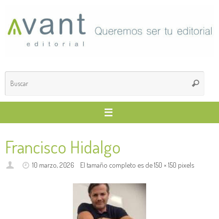
Saltar
al
contenido
Búsq
Buscar
para
Francisco Hidalgo
10 marzo, 2026
El tamaño completo es de
150 × 150
pixels