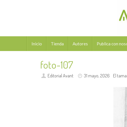
Saltar
al
contenido
Saltar
Inicio
Tienda
Autores
Publica con nos
al
contenido
foto-107
Editorial Avant
31 mayo, 2026
El tama