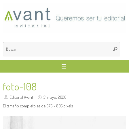
Saltar
al
contenido
Búsq
Buscar
para
foto-108
Editorial Avant
31 mayo, 2026
El tamaño completo es de
676 × 895
pixels