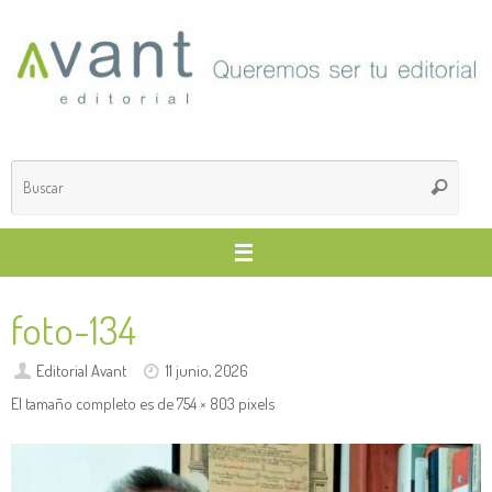
Saltar
al
contenido
Búsq
Buscar
para
foto-134
Editorial Avant
11 junio, 2026
El tamaño completo es de
754 × 803
pixels