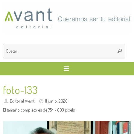
Saltar
al
contenido
Búsq
Buscar
para
foto-133
Editorial Avant
11 junio, 2026
El tamaño completo es de
754 × 803
pixels