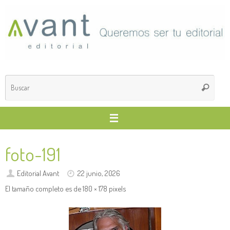
Saltar
al
contenido
Búsq
Buscar
para
foto-191
Editorial Avant
22 junio, 2026
El tamaño completo es de
180 × 178
pixels