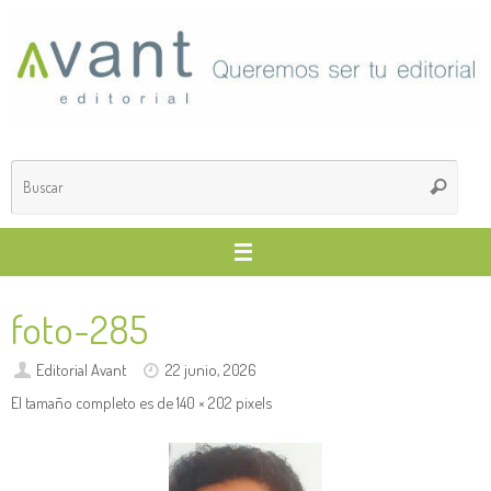
Saltar
al
contenido
Búsq
Buscar
para
foto-285
Editorial Avant
22 junio, 2026
El tamaño completo es de
140 × 202
pixels