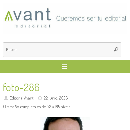
Saltar
al
contenido
Búsq
Buscar
para
foto-286
Editorial Avant
22 junio, 2026
El tamaño completo es de
172 × 185
pixels