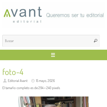
Saltar
al
contenido
Búsq
Buscar
para
foto-4
Editorial Avant
15 mayo, 2026
El tamaño completo es de
294 × 240
pixels