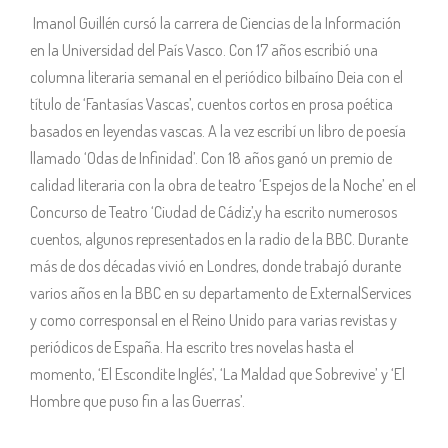
Imanol Guillén cursó la carrera de Ciencias de la Información
en la Universidad del País Vasco. Con 17 años escribió una
columna literaria semanal en el periódico bilbaíno Deia con el
título de ‘Fantasías Vascas’, cuentos cortos en prosa poética
basados en leyendas vascas. A la vez escribí un libro de poesía
llamado ‘Odas de Infinidad’. Con 18 años ganó un premio de
calidad literaria con la obra de teatro ‘Espejos de la Noche’ en el
Concurso de Teatro ‘Ciudad de Cádiz’,y ha escrito numerosos
cuentos, algunos representados en la radio de la BBC. Durante
más de dos décadas vivió en Londres, donde trabajó durante
varios años en la BBC en su departamento de ExternalServices
y como corresponsal en el Reino Unido para varias revistas y
periódicos de España. Ha escrito tres novelas hasta el
momento, ‘El Escondite Inglés’, ‘La Maldad que Sobrevive’ y ‘El
Hombre que puso fin a las Guerras’.