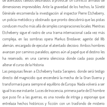
de atentados fallidos destinados a provocar un conflicto armado de
dimensiones imprevisibles. Ante la gravedad de los hechos, la Sûreté
Générale encomienda la investigación al inspector Pierre Etcheberry,
un policía metódico y obstinado que pronto descubrirá que las pistas
conducen mucho más allá de simples conspiraciones locales. Mientras
Etcheberry sigue el rastro de una trama internacional cada vez más
compleja, en las sombras opera Markus Breslaver, agente del IIIb
alemán, encargado de ejecutar el atentado decisivo. Ambos hombres
avanzan por caminos paralelos, ajenos aún al papel que el destino les
ha reservado, en una carrera silenciosa donde cada paso puede
alterar el curso de la Historia.
Las pesquisas llevan a Etcheberry hasta Sarajevo, donde será testigo
directo del magnicidio que encenderá la mecha de la Gran Guerra y
transformará para siempre el equilibrio de Europa. Nada volverá a ser
igual tras ese instante. Luces de Inocencia, primera parte de El hombre
que puso fin a las guerras, es una novela de intriga y espionaje que
entrelaza hechos históricos y ficción con un trasfondo de misterio