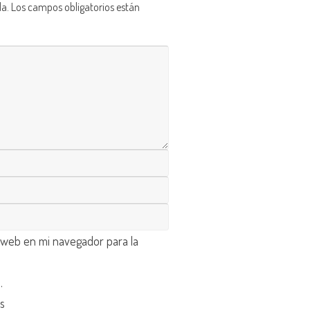
da.
Los campos obligatorios están
 web en mi navegador para la
d
.
os