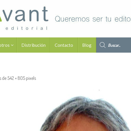
Búsqueda de pro
otros
Distribución
Contacto
Blog
s de
542 × 805
pixels