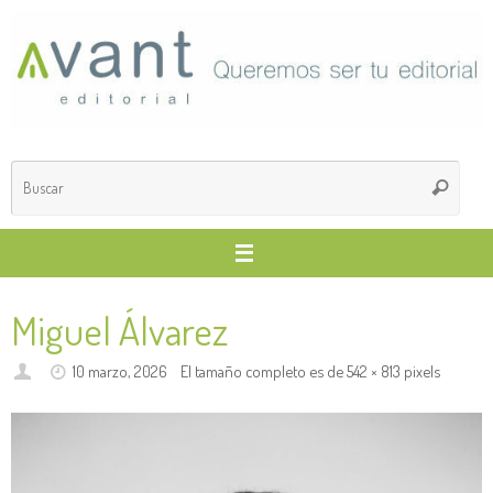
Saltar
al
contenido
Búsq
Buscar
para
Miguel Álvarez
10 marzo, 2026
El tamaño completo es de
542 × 813
pixels