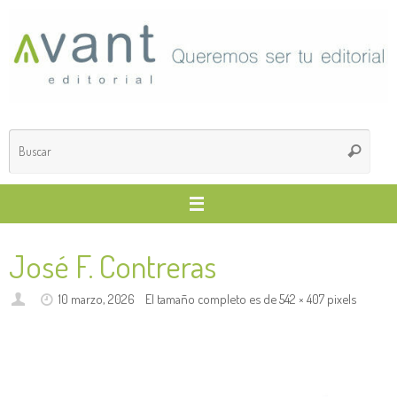
Saltar
al
contenido
Búsq
Buscar
para
José F. Contreras
10 marzo, 2026
El tamaño completo es de
542 × 407
pixels